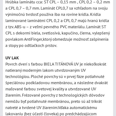
Hrúbka laminátu cca: ST CPL – 0,15 mm , CPL 0,2 – 0,2 mm
a CPL 0,7 – 0,7 mm. Laminát CPL0,7 sa vzhľadom na svoju
výnimočnú tvrdosť používa iba na rovine krídla. Krídla
laminované laminátmi CPL 0,2 a CPL 0,7 majú hranú krídla
z tzv. ABS-u – z veľmi pevného PVC materiálu. Laminát ST
CPL s dekormi biela, svetlosivá, kapučíno, čierna, vylepšený
povlakom AntiFinger,ktorý obmedzuje možnosť zašpinenia
a stopy po odtlačkoch prstov.
UV LAK
Povrch dverí s farbou BIELA TITÁNOVÁ UV je niekoľkokrát
natieraný moderným lakom utvrdzovaným UV
technológiou. Ploché povrchy sú v prvej fáze potiahnuté
špeciálnou podkladovou membránou, a následne dvakrát
maľované farbou svetovej kvality a utvrdzované UV
žiarením. Frézované povrchy z technologických dôvodov
nemôžu byť potiahnuté membránou, preto sú až trikrát
natreté a tvrdené UV žiarením.Vďaka automatickému
lakovaniu (bez účasti človeka) po predchádzajúcom