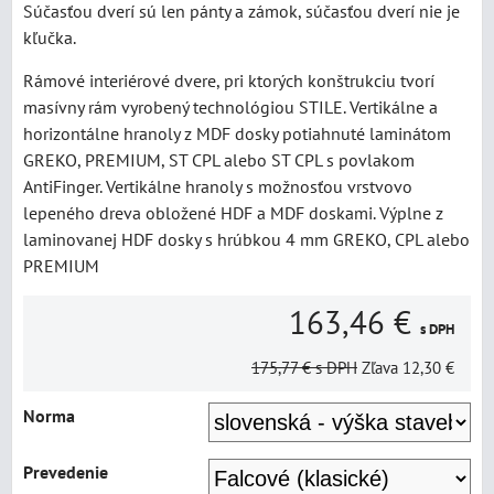
Súčasťou dverí sú len pánty a zámok, súčasťou dverí nie je
kľučka.
Rámové interiérové dvere, pri ktorých konštrukciu tvorí
masívny rám vyrobený technológiou STILE. Vertikálne a
horizontálne hranoly z MDF dosky potiahnuté laminátom
GREKO, PREMIUM, ST CPL alebo ST CPL s povlakom
AntiFinger. Vertikálne hranoly s možnosťou vrstvovo
lepeného dreva obložené HDF a MDF doskami. Výplne z
laminovanej HDF dosky s hrúbkou 4 mm GREKO, CPL alebo
PREMIUM
163,46 €
s DPH
175,77 €
s DPH
Zľava
12,30 €
Norma
Prevedenie