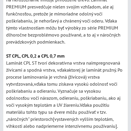
PREMIUM presvedčuje nielen svojím vzhľadom, ale aj
funkčnosťou, pretože je mimoriadne odolný voči
poškriabaniu, je nehorľavý a chránený voči oderu. Vďaka
týmto vlastnostiam môžu byť výrobky zo série PREMIUM
dlhoročne bezproblémovo používané, a to aj v náročných
prevádzkových podmienkach.
ST CPL, CPL 0,2 a CPL 0,7 mm
Laminát CPL ST tvorí dekoratívna vrstva naimpregnovaná
živicami a spodná vrstva, vďakaktorej je laminát pružný. Po
procese laminovania je vrchná (živicová) vrstva
vytvrdzovaná,vďaka tomu získava vysokú odolnosť voči
poškriabaniu a odieraniu. Vyznačuje sa vysokou
odolnosťou voči nárazom, odieraniu, poškriabaniu, ako aj
voči vysokým teplotám a UV žiareniu.Vďaka použitiu
materiálu tohto typu sa dvere môžu používať v tzv.
„náročných" priestoroch[vystavených vyšším teplotám,
vlhkosti alebo nadpriemerne intenzívnemu používaniu].