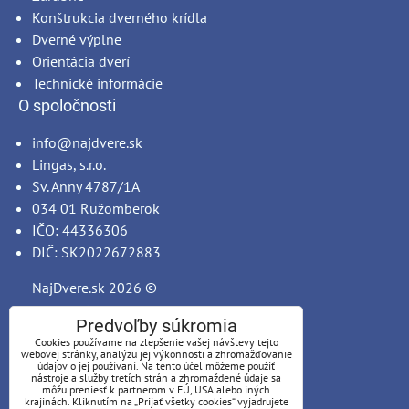
Konštrukcia dverného krídla
Dverné výplne
Orientácia dverí
Technické informácie
O spoločnosti
info@najdvere.sk
Lingas, s.r.o.
Sv. Anny 4787/1A
034 01 Ružomberok
IČO: 44336306
DIČ: SK2022672883
NajDvere.sk
2026 ©
Predvoľby súkromia
Cookies používame na zlepšenie vašej návštevy tejto
webovej stránky, analýzu jej výkonnosti a zhromažďovanie
údajov o jej používaní. Na tento účel môžeme použiť
nástroje a služby tretích strán a zhromaždené údaje sa
môžu preniesť k partnerom v EÚ, USA alebo iných
krajinách. Kliknutím na „Prijať všetky cookies“ vyjadrujete