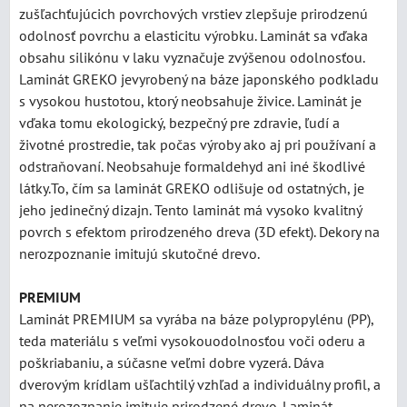
zušľachťujúcich povrchových vrstiev zlepšuje prirodzenú
odolnosť povrchu a elasticitu výrobku. Laminát sa vďaka
obsahu silikónu v laku vyznačuje zvýšenou odolnosťou.
Laminát GREKO jevyrobený na báze japonského podkladu
s vysokou hustotou, ktorý neobsahuje živice. Laminát je
vďaka tomu ekologický, bezpečný pre zdravie, ľudí a
životné prostredie, tak počas výroby ako aj pri používaní a
odstraňovaní. Neobsahuje formaldehyd ani iné škodlivé
látky.To, čím sa laminát GREKO odlišuje od ostatných, je
jeho jedinečný dizajn. Tento laminát má vysoko kvalitný
povrch s efektom prirodzeného dreva (3D efekt). Dekory na
nerozpoznanie imitujú skutočné drevo.
PREMIUM
Laminát PREMIUM sa vyrába na báze polypropylénu (PP),
teda materiálu s veľmi vysokouodolnosťou voči oderu a
poškriabaniu, a súčasne veľmi dobre vyzerá. Dáva
dverovým krídlam ušľachtilý vzhľad a individuálny profil, a
na nerozoznanie imituje prirodzené drevo. Laminát