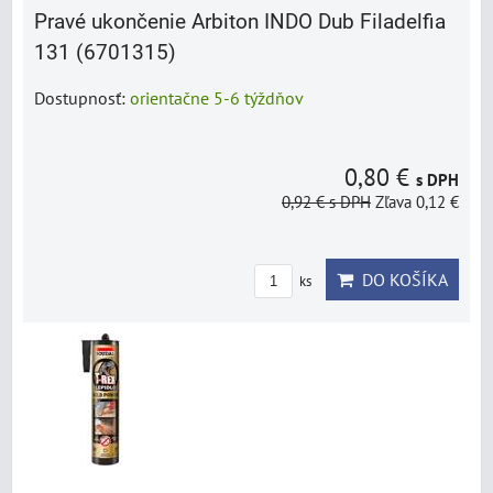
Pravé ukončenie Arbiton INDO Dub Filadelfia
131 (6701315)
Dostupnosť:
orientačne 5-6 týždňov
0,80 €
s DPH
0,92 €
s DPH
Zľava 0,12 €
DO KOŠÍKA
ks