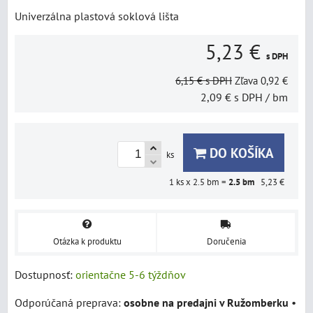
Univerzálna plastová soklová lišta
5,23 €
s DPH
6,15 €
s DPH
Zľava
0,92 €
2,09 €
s DPH
/ bm
DO KOŠÍKA
ks
1
ks x 2.5 bm =
2.5
bm
5,23 €
Otázka k produktu
Doručenia
Dostupnosť:
orientačne 5-6 týždňov
osobne na predajni v Ružomberku
•