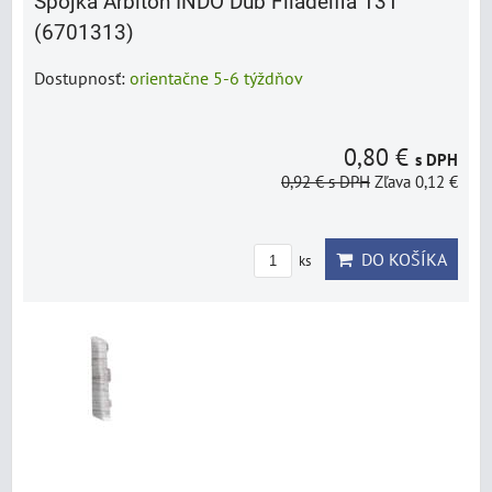
Spojka Arbiton INDO Dub Filadelfia 131
(6701313)
Dostupnosť:
orientačne 5-6 týždňov
0,80 €
s DPH
0,92 €
s DPH
Zľava 0,12 €
DO KOŠÍKA
ks