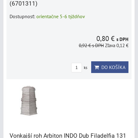
(6701311)
Dostupnosť:
orientačne 5-6 týždňov
0,80 €
s DPH
0,92 €
s DPH
Zľava 0,12 €
DO KOŠÍKA
ks
Vonkajší roh Arbiton INDO Dub Filadelfia 131