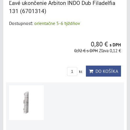
Ľavé ukončenie Arbiton INDO Dub Filadelfia
131 (6701314)
Dostupnosť:
orientačne 5-6 týždňov
0,80 €
s DPH
0,92 €
s DPH
Zľava 0,12 €
DO KOŠÍKA
ks