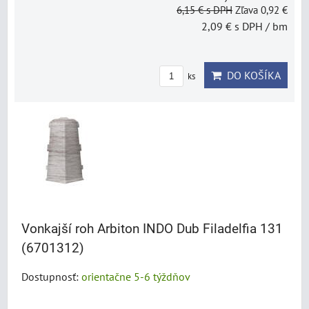
6,15 €
s DPH
Zľava 0,92 €
2,09 €
s DPH
/ bm
DO KOŠÍKA
ks
Vonkajší roh Arbiton INDO Dub Filadelfia 131
(6701312)
Dostupnosť:
orientačne 5-6 týždňov