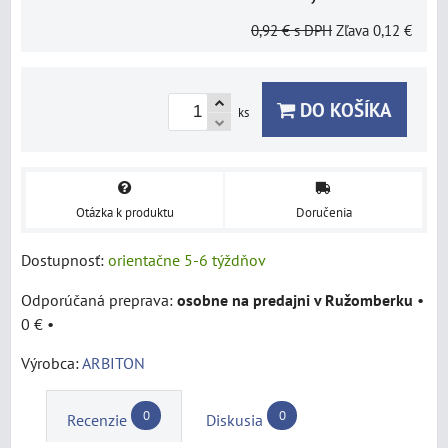
0,92 €
s DPH
Zľava
0,12 €
DO KOŠÍKA
ks
Otázka k produktu
Doručenia
Dostupnosť:
orientačne 5-6 týždňov
osobne na predajni v Ružomberku
•
0 €
•
Výrobca:
ARBITON
0
0
Recenzie
Diskusia