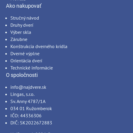
Ako nakupovať
Stručný návod
Druhy dverí
Výber skla
Zárubne
Konštrukcia dverného krídla
Dverné výplne
Orientácia dverí
Technické informácie
O spoločnosti
info@najdvere.sk
Lingas, s.r.o.
Sv. Anny 4787/1A
034 01 Ružomberok
IČO: 44336306
DIČ: SK2022672883