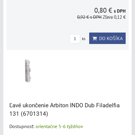
0,80 €
s DPH
0,92 €
s DPH
Zľava 0,12 €
DO KOŠÍKA
ks
Ľavé ukončenie Arbiton INDO Dub Filadelfia
131 (6701314)
Dostupnosť:
orientačne 5-6 týždňov